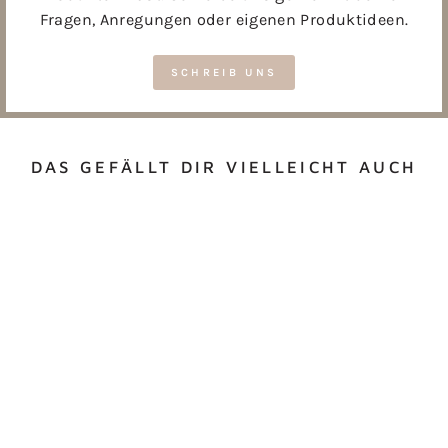
Fragen, Anregungen oder eigenen Produktideen.
SCHREIB UNS
DAS GEFÄLLT DIR VIELLEICHT AUCH
PERSONALISIERTE
KEKSDOSE MIT
NAMEN & HERZ
ODER STERN
ab €19,50