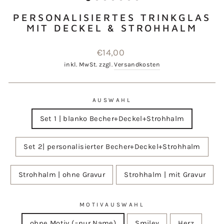
PERSONALISIERTES TRINKGLAS
MIT DECKEL & STROHHALM
Normaler
€14,00
Preis
inkl. MwSt. zzgl.
Versandkosten
AUSWAHL
Set 1 | blanko Becher+Deckel+Strohhalm
Set 2| personalisierter Becher+Deckel+Strohhalm
Strohhalm | ohne Gravur
Strohhalm | mit Gravur
MOTIVAUSWAHL
ohne Motiv (=nur Name)
Smiley
Herz