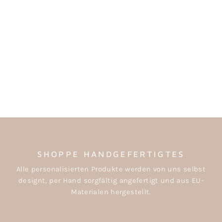
PERSONALISIERTES
TRINKGLAS MIT
DECKEL &
STROHHALM
ab €2,00
SHOPPE HANDGEFERTIGTES
Alle personalisierten Produkte werden von uns selbst
designt, per Hand sorgfältig angefertigt und aus EU-
Materialen hergestellt.