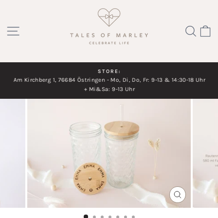
Direkt
zum
SEITENNAVIGATION
SUC
Inhalt
STORE:
Am Kirchberg 1, 76684 Östringen - Mo, Di, Do, Fr: 9-13 & 14:30-18 Uhr
Diashow
+ Mi&Sa: 9-13 Uhr
pausieren
SCHLIESSEN
ESC)