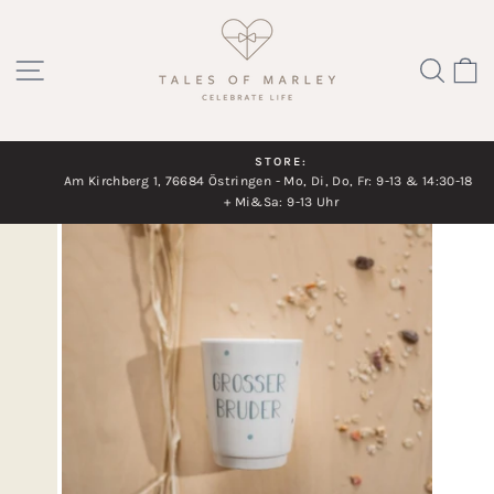
Direkt
zum
SEITENNAVIGATION
SUC
Inhalt
STORE:
Am Kirchberg 1, 76684 Östringen - Mo, Di, Do, Fr: 9-13 & 14:30-18 Uhr
Diashow
+ Mi&Sa: 9-13 Uhr
pausieren