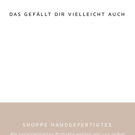
DAS GEFÄLLT DIR VIELLEICHT AUCH
PORZELLANBECHER
"GROSSER BRUDER"
€12,90
SHOPPE HANDGEFERTIGTES
Alle personalisierten Produkte werden von uns selbst