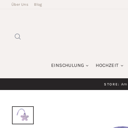
Direkt
Über Uns
Blog
zum
Inhalt
SUCHE
EINSCHULUNG
HOCHZEIT
Am K
STORE: