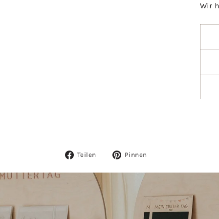
Wir 
Auf
Auf
Teilen
Pinnen
Facebook
Pinterest
teilen
pinnen