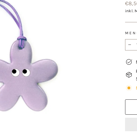
Norm
€8,5
Preis
inkl. 
MEN
−