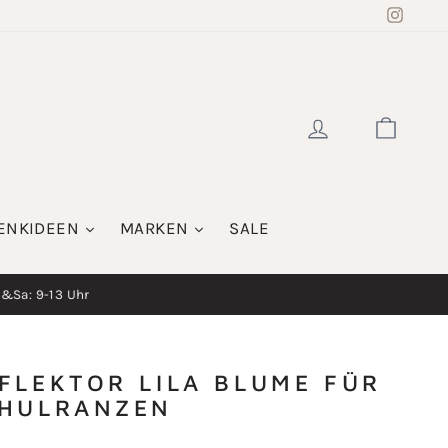
Insta
EINLOGGE
WAR
ENKIDEEN
MARKEN
SALE
i&Sa: 9-13 Uhr
FLEKTOR LILA BLUME FÜR
HULRANZEN