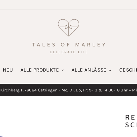
NEU
ALLE PRODUKTE
ALLE ANLÄSSE
GESCH
irchberg 1, 76684 Östringen - Mo, Di, Do, Fr: 9-13 & 14:30-18 Uhr + M
Diashow
pausieren
RE
SC