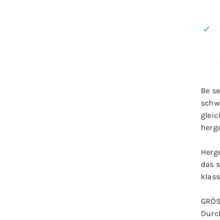
Be se
schw
gleic
herge
Herge
das 
klas
GRÖSS
Durc