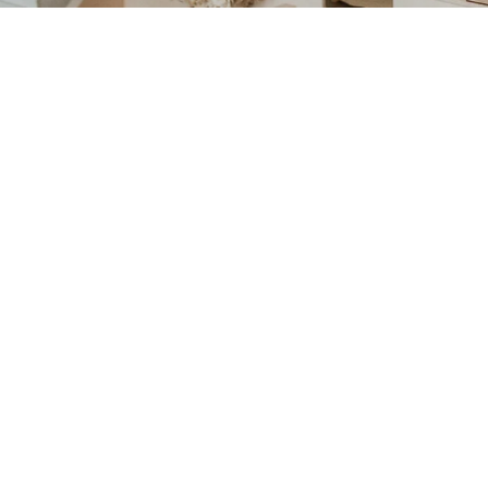
REFLEKTOR LILA BLUME FÜR
SCHULRANZEN
€8,50