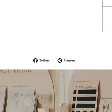
Auf
Auf
Teilen
Pinnen
Facebook
Pinterest
teilen
pinnen