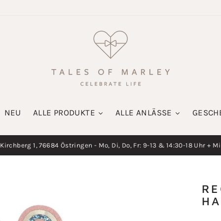
NEU
ALLE PRODUKTE
ALLE ANLÄSSE
GESCH
irchberg 1, 76684 Östringen - Mo, Di, Do, Fr: 9-13 & 14:30-18 Uhr + M
Diashow
pausieren
RE
HA