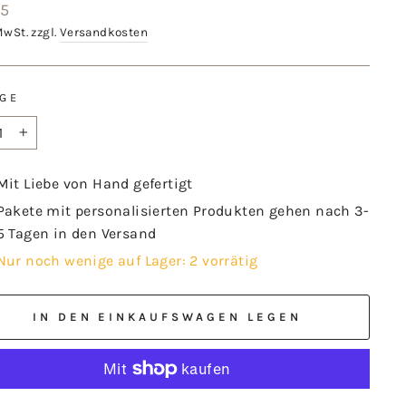
aler
25
MwSt. zzgl.
Versandkosten
GE
+
Mit Liebe von Hand gefertigt
Pakete mit personalisierten Produkten gehen nach 3-
5 Tagen in den Versand
Nur noch wenige auf Lager: 2 vorrätig
IN DEN EINKAUFSWAGEN LEGEN