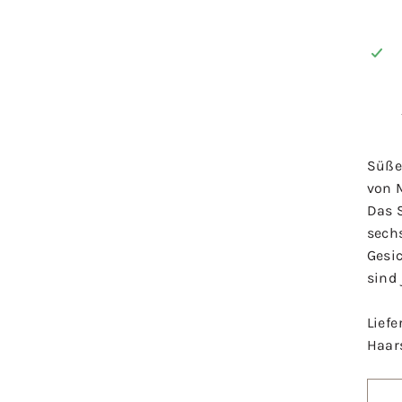
Süße
von 
Das 
sech
Gesi
sind 
Lief
Haar