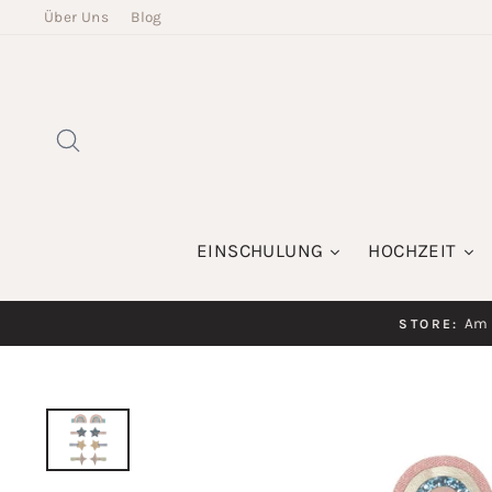
Direkt
Über Uns
Blog
zum
Inhalt
SUCHE
EINSCHULUNG
HOCHZEIT
Am K
STORE: