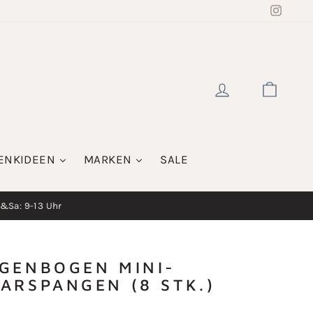
Insta
EINLOGGE
WAR
ENKIDEEN
MARKEN
SALE
i&Sa: 9-13 Uhr
GENBOGEN MINI-
ARSPANGEN (8 STK.)