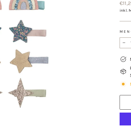
Norm
€11,
Preis
inkl. 
MEN
−