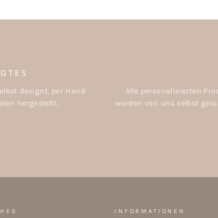
IGTES
elbst designt, per Hand
Alle personalisierten P
len hergestellt.
werden von uns selbst gesch
CHES
INFORMATIONEN