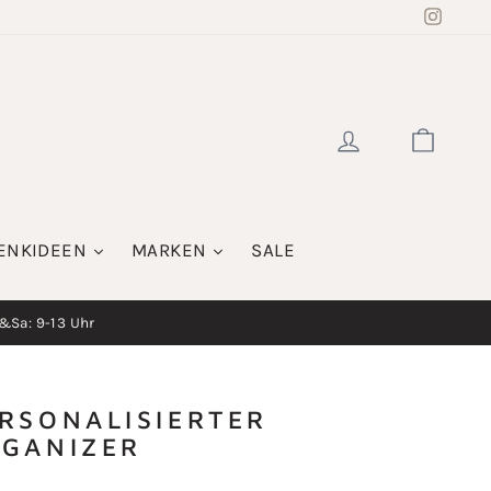
Insta
EINLOGGE
WAR
ENKIDEEN
MARKEN
SALE
i&Sa: 9-13 Uhr
RSONALISIERTER
GANIZER