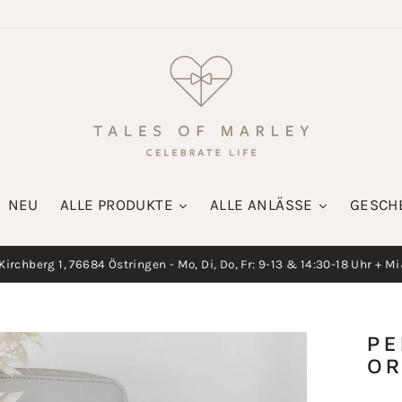
NEU
ALLE PRODUKTE
ALLE ANLÄSSE
GESCH
irchberg 1, 76684 Östringen - Mo, Di, Do, Fr: 9-13 & 14:30-18 Uhr + M
Diashow
pausieren
PE
OR