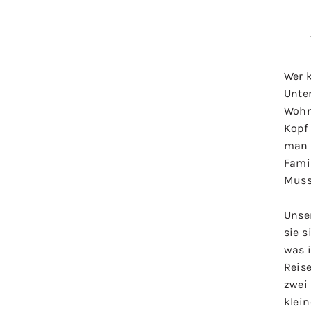
Wer 
Unte
Wohn
Kopf 
man 
Famil
Muss 
Unse
sie s
was i
Reis
zwei
klein