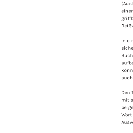
(Aus
eine
griff
Reiß
In e
sich
Buch
aufbe
könn
auch
Den T
mit 
beig
Wort
Ausw