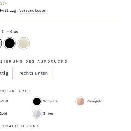
aler
,50
MwSt. zzgl.
Versandkosten
BE
—
Grau
TZIERUNG DES AUFDRUCKS
ttig
rechts unten
DRUCKFARBE
Weiß
Schwarz
Roségold
Gold
Silber
SONALISIERUNG