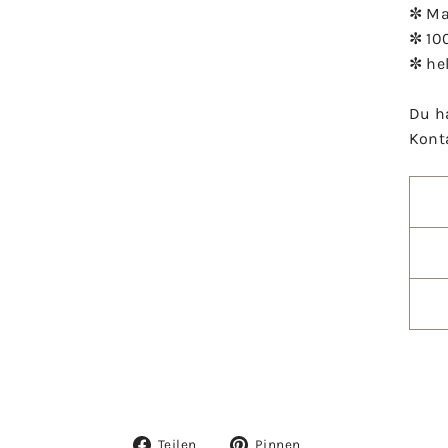
✼ Ma
✼ 10
✼ he
Du h
Kont
Auf
Auf
Teilen
Pinnen