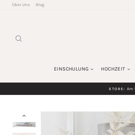
Direkt
Über Uns
Blog
zum
Inhalt
SUCHE
EINSCHULUNG
HOCHZEIT
Am K
STORE: