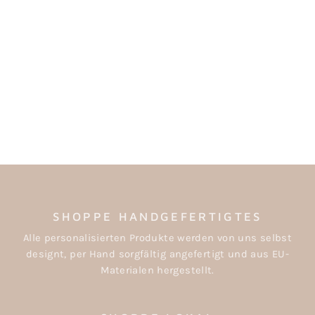
SCHLÜSSELANHÄNG
ER "MAMA"
€12,90
SHOPPE HANDGEFERTIGTES
Alle personalisierten Produkte werden von uns selbst
designt, per Hand sorgfältig angefertigt und aus EU-
Materialen hergestellt.