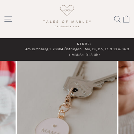
Direkt
zum
SEITENNAVIGATION
SUC
Inhalt
STORE:
Am Kirchberg 1, 76684 Östringen - Mo, Di, Do, Fr: 9-13 & 14:30-18 Uhr
Diashow
+ Mi&Sa: 9-13 Uhr
pausieren