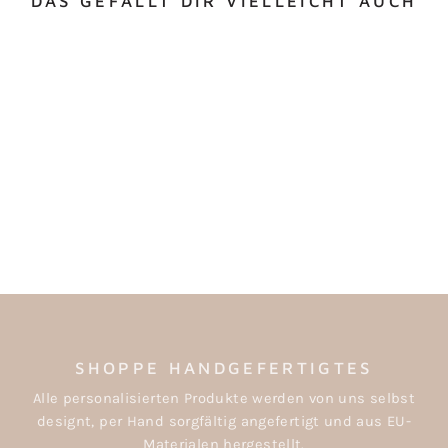
DAS GEFÄLLT DIR VIELLEICHT AUCH
Kommt bald wieder!
SCHOKOLADE
"DANKE"
€4,50
SHOPPE HANDGEFERTIGTES
Alle personalisierten Produkte werden von uns selbst
designt, per Hand sorgfältig angefertigt und aus EU-
Materialen hergestellt.