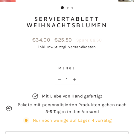
ESC)
SERVIERTABLETT
WEIHNACHTSBLUMEN
Normaler
€34,00
Sonderpreis
€25,50
Spare €8,50
Preis
inkl. MwSt. zzgl.
Versandkosten
MENGE
−
+
Mit Liebe von Hand gefertigt
Pakete mit personalisierten Produkten gehen nach
3-5 Tagen in den Versand
Nur noch wenige auf Lager: 4 vorrätig