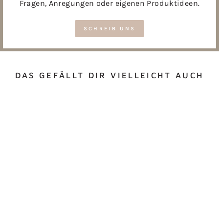
Fragen, Anregungen oder eigenen Produktideen.
SCHREIB UNS
DAS GEFÄLLT DIR VIELLEICHT AUCH
Reduziert
SERVIERTABLETT
WEIHNACHTSBLUM
EN
Normaler
€34,00
Sonderpreis
€25,50
Preis
Spare €8,50