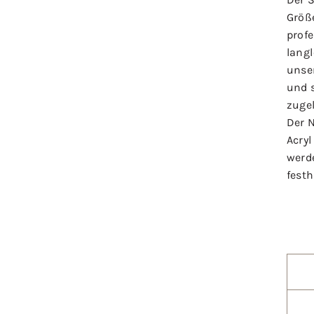
Größ
prof
langl
unser
und 
zuge
Der 
Acryl
werd
festh