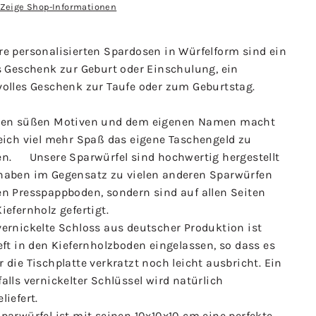
Zeige Shop-Informationen
re personalisierten Spardosen in Würfelform sind ein
s Geschenk zur Geburt oder Einschulung, ein
volles Geschenk zur Taufe oder zum Geburtstag.
den süßen Motiven und dem eigenen Namen macht
leich viel mehr Spaß das eigene Taschengeld zu
en. Unsere Sparwürfel sind hochwertig hergestellt
haben im Gegensatz zu vielen anderen Sparwürfen
en Presspappboden, sondern sind auf allen Seiten
iefernholz gefertigt.
vernickelte Schloss aus deutscher Produktion ist
eft in den Kiefernholzboden eingelassen, so dass es
 die Tischplatte verkratzt noch leicht ausbricht. Ein
alls vernickelter Schlüssel wird natürlich
eliefert.
parwürfel ist mit seinen 10x10x10 cm eine perfekte