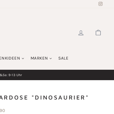
Insta
EINLOGGE
WAR
ENKIDEEN
MARKEN
SALE
i&Sa: 9-13 Uhr
ARDOSE "DINOSAURIER"
aler
,90