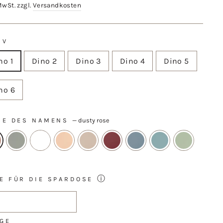
MwSt. zzgl.
Versandkosten
IV
no 1
Dino 2
Dino 3
Dino 4
Dino 5
no 6
BE DES NAMENS
—
dusty rose
ⓘ
E FÜR DIE SPARDOSE
GE