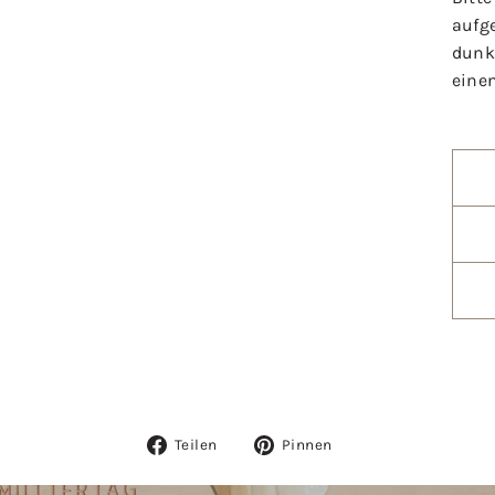
aufg
dunkl
eine
Auf
Auf
Teilen
Pinnen
Facebook
Pinterest