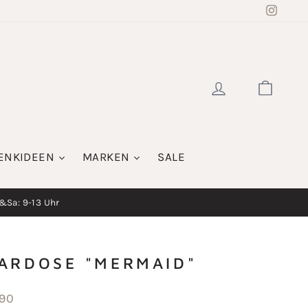
Insta
EINLOGGE
WAR
ENKIDEEN
MARKEN
SALE
i&Sa: 9-13 Uhr
ARDOSE "MERMAID"
aler
,90