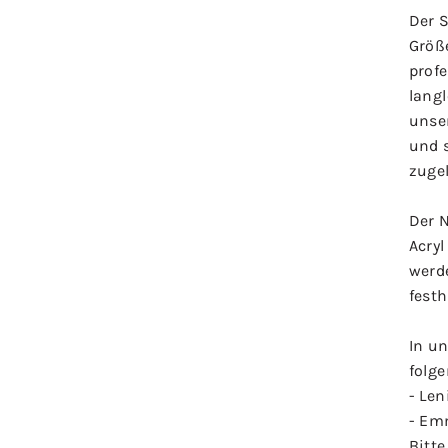
Der S
Größ
prof
langl
unser
und 
zuge
Der 
Acryl
werd
festh
In un
folg
- Len
- Em
Bitte