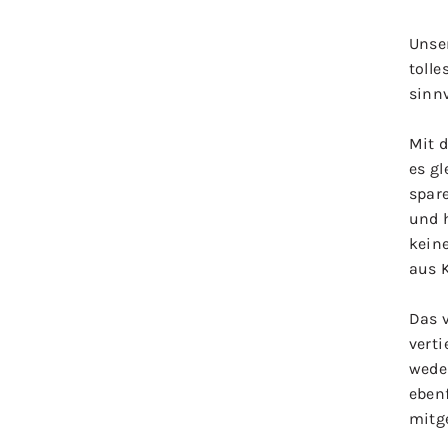
Unse
tolle
sinn
Mit 
es g
spar
und 
kein
aus K
Das 
verti
weder
ebenf
mitg