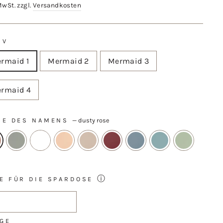
MwSt. zzgl.
Versandkosten
IV
rmaid 1
Mermaid 2
Mermaid 3
rmaid 4
BE DES NAMENS
—
dusty rose
ⓘ
E FÜR DIE SPARDOSE
GE