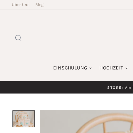
Direkt
Über Uns
Blog
zum
Inhalt
SUCHE
EINSCHULUNG
HOCHZEIT
Am K
STORE: