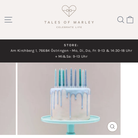
Direkt
zum
SEITENNAVIGATION
SUC
Inhalt
STORE:
Am Kirchberg 1, 76684 Östringen - Mo, Di, Do, Fr: 9-13 & 14:30-18 Uhr
Diashow
+ Mi&Sa: 9-13 Uhr
pausieren
SCHLIESSEN
ESC)