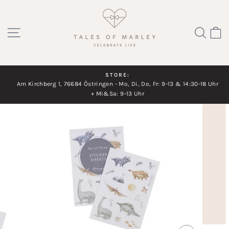
Direkt
zum
SEITENNAVIGATION
SUC
Inhalt
STORE:
Am Kirchberg 1, 76684 Östringen - Mo, Di, Do, Fr: 9-13 & 14:30-18 Uhr
Diashow
+ Mi&Sa: 9-13 Uhr
pausieren