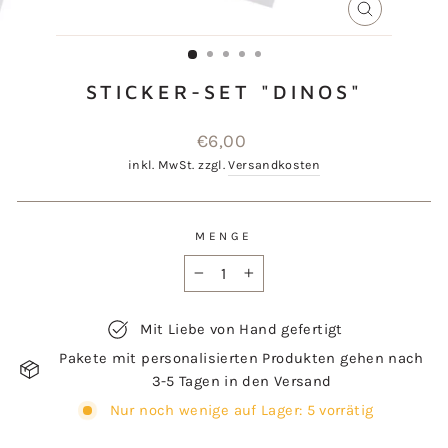
SCHLIESSEN
ESC)
STICKER-SET "DINOS"
Normaler
€6,00
Preis
inkl. MwSt. zzgl.
Versandkosten
MENGE
−
+
Mit Liebe von Hand gefertigt
Pakete mit personalisierten Produkten gehen nach
3-5 Tagen in den Versand
Nur noch wenige auf Lager: 5 vorrätig