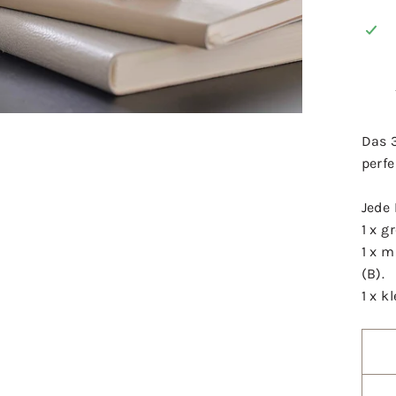
Das 
perf
Jede
1 x g
1 x 
(B).
1 x k