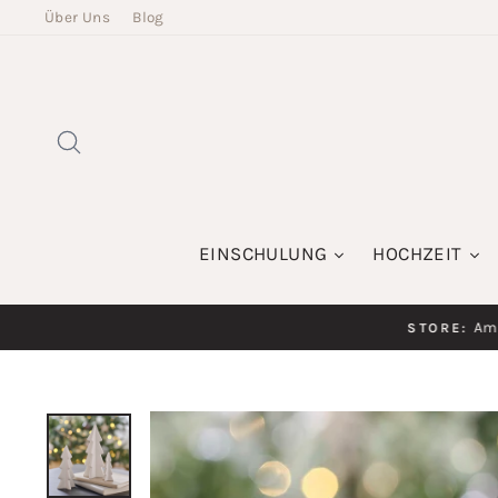
Direkt
Über Uns
Blog
zum
Inhalt
SUCHE
EINSCHULUNG
HOCHZEIT
Am K
STORE: