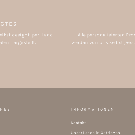
IGTES
elbst designt, per Hand
Alle personalisierten P
len hergestellt.
werden von uns selbst gesch
CHES
INFORMATIONEN
Kontakt
Unser Laden in Östringen