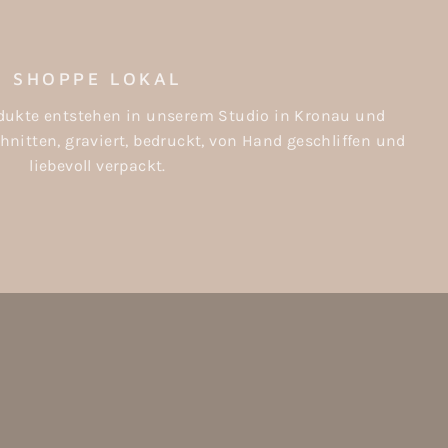
SHOPPE LOKAL
rodukte entstehen in unserem Studio in Kronau und
nitten, graviert, bedruckt, von Hand geschliffen und
liebevoll verpackt.