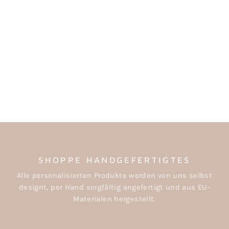
TASSE MAMA
€21,90
SHOPPE HANDGEFERTIGTES
Alle personalisierten Produkte werden von uns selbst
designt, per Hand sorgfältig angefertigt und aus EU-
Materialen hergestellt.