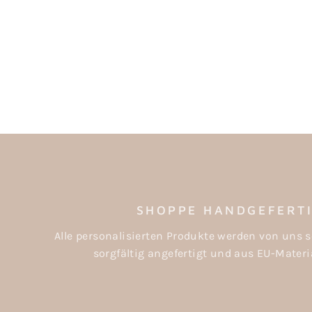
TATTOOS SCHULKIND "UNDER THE
SEA"
€8,95
SHOPPE HANDGEFERT
Alle personalisierten Produkte werden von uns s
sorgfältig angefertigt und aus EU-Materia