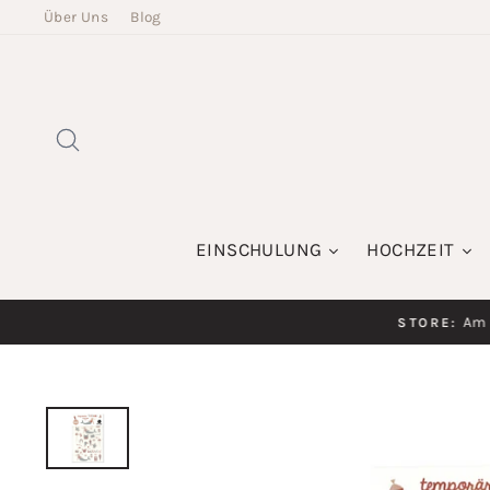
Direkt
Über Uns
Blog
zum
Inhalt
SUCHE
EINSCHULUNG
HOCHZEIT
Am K
STORE: