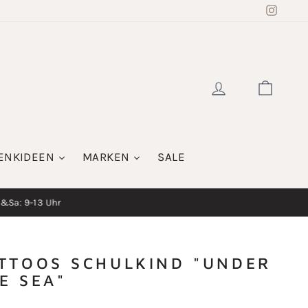
Insta
EINLOGGE
WAR
ENKIDEEN
MARKEN
SALE
i&Sa: 9-13 Uhr
TTOOS SCHULKIND "UNDER
E SEA"