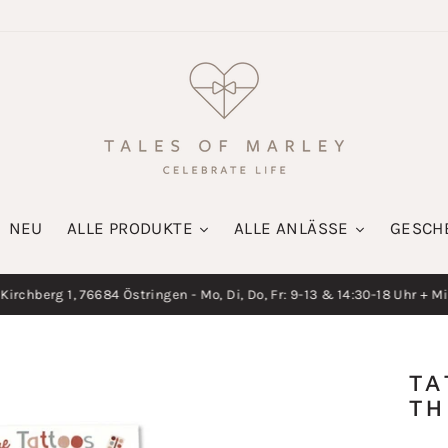
NEU
ALLE PRODUKTE
ALLE ANLÄSSE
GESCH
irchberg 1, 76684 Östringen - Mo, Di, Do, Fr: 9-13 & 14:30-18 Uhr + M
Diashow
pausieren
TA
TH