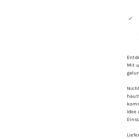
Entd
Mit 
gelu
Nich
haut
komm
Idee 
Eins
Lief