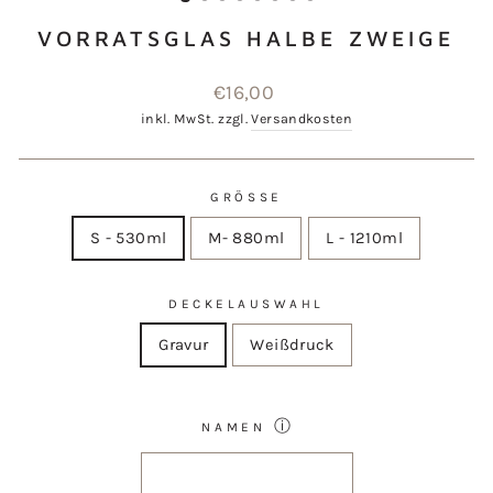
VORRATSGLAS HALBE ZWEIGE
Normaler
€16,00
Preis
inkl. MwSt. zzgl.
Versandkosten
GRÖSSE
S - 530ml
M- 880ml
L - 1210ml
DECKELAUSWAHL
Gravur
Weißdruck
ⓘ
NAMEN