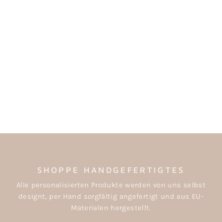
VORRATSGLAS MIT
GRAVUR "BESTE
MAMA"/"DANKE
MAMA"
ab €13,50
SHOPPE HANDGEFERTIGTES
Alle personalisierten Produkte werden von uns selbst
designt, per Hand sorgfältig angefertigt und aus EU-
Materialen hergestellt.