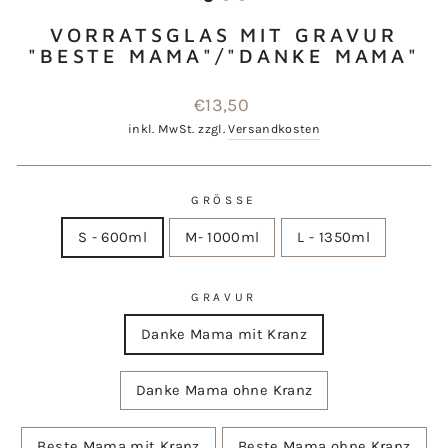
VORRATSGLAS MIT GRAVUR
"BESTE MAMA"/"DANKE MAMA"
Normaler
€13,50
Preis
inkl. MwSt. zzgl.
Versandkosten
GRÖSSE
S - 600ml
M- 1000ml
L - 1350ml
GRAVUR
Danke Mama mit Kranz
Danke Mama ohne Kranz
Beste Mama mit Kranz
Beste Mama ohne Kranz