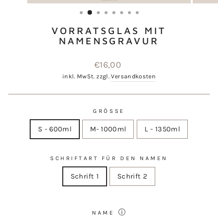
ESC)
VORRATSGLAS MIT
NAMENSGRAVUR
Normaler
€16,00
Preis
inkl. MwSt. zzgl.
Versandkosten
GRÖSSE
S - 600ml
M- 1000ml
L - 1350ml
SCHRIFTART FÜR DEN NAMEN
Schrift 1
Schrift 2
ⓘ
NAME