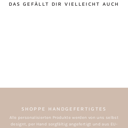
DAS GEFÄLLT DIR VIELLEICHT AUCH
VORRATSGLAS MIT
NAMENSGRAVUR
ab €16,00
SHOPPE HANDGEFERTIGTES
Alle personalisierten Produkte werden von uns selbst
designt, per Hand sorgfältig angefertigt und aus EU-