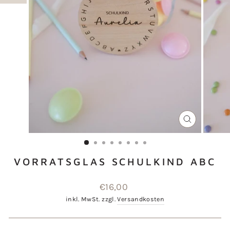
SCHLIESSEN
ESC)
VORRATSGLAS SCHULKIND ABC
Normaler
€16,00
Preis
inkl. MwSt. zzgl.
Versandkosten