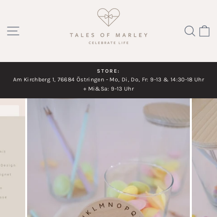
Direkt
zum
SEITENNAVIGATION
SUC
Inhalt
STORE:
Am Kirchberg 1, 76684 Östringen - Mo, Di, Do, Fr: 9-13 & 14:30-18 Uhr
Diashow
+ Mi&Sa: 9-13 Uhr
pausieren