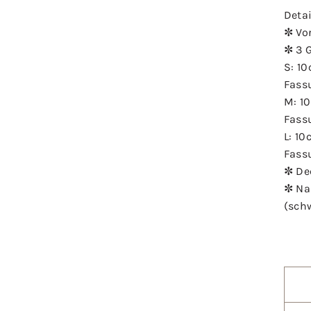
Detai
✼ Vo
✼ 3 
S: 1
Fass
M: 1
Fass
L: 1
Fass
✼ De
✼ Na
(sch