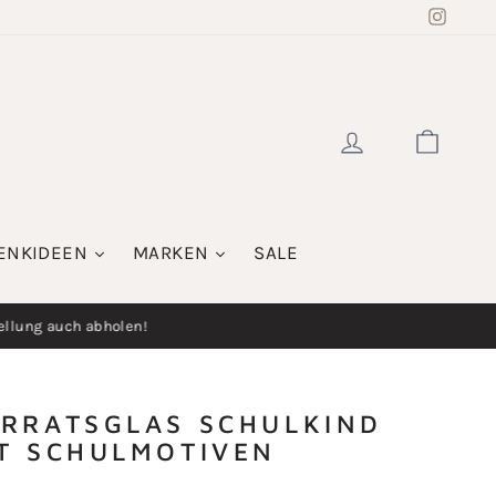
Insta
EINLOGGE
WAR
ENKIDEEN
MARKEN
SALE
llung auch abholen!
RRATSGLAS SCHULKIND
T SCHULMOTIVEN