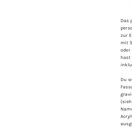
Das 
pers
zur 
mit 
oder
hast
inkl
Du w
Fass
grav
(sie
Name
Acryl
ausg