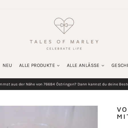
NEU
ALLE PRODUKTE
ALLE ANLÄSSE
GESCH
mst aus der Nähe von 76684 Östringen? Dann kannst du deine Beste
Diashow
pausieren
VO
MI