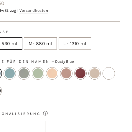
aler
50
MwSt. zzgl.
Versandkosten
SSE
- 530 ml
M- 880 ml
L - 1210 ml
BE FÜR DEN NAMEN
—
Dusty Blue
ⓘ
SONALISIERUNG