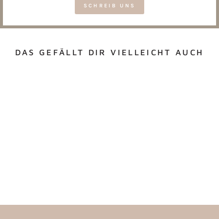
SCHREIB UNS
DAS GEFÄLLT DIR VIELLEICHT AUCH
WEIHNACHTSTASSE
"TIS THE SEASON
TO GET COSY"
€18,50