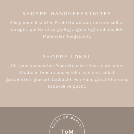
SHOPPE HANDGEFERTIGTES
Alle personalisierten Produkte werden von uns selbst
designt, per Hand sorgfältig angefertigt und aus EU-
Materialen hergestellt.
SHOPPE LOKAL
Alle personalisierten Produkte entstehen in unserem
Studio in Kronau und werden von uns selbst
geschnitten, graviert, bedruckt, von Hand geschliffen und
liebevoll verpackt.