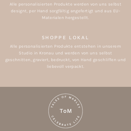
Alle personalisierten Produkte werden von uns selbst
designt, per Hand sorgfältig angefertigt und aus EU-
Materialen hergestellt.
SHOPPE LOKAL
Alle personalisierten Produkte entstehen in unserem
Studio in Kronau und werden von uns selbst
geschnitten, graviert, bedruckt, von Hand geschliffen und
liebevoll verpackt.