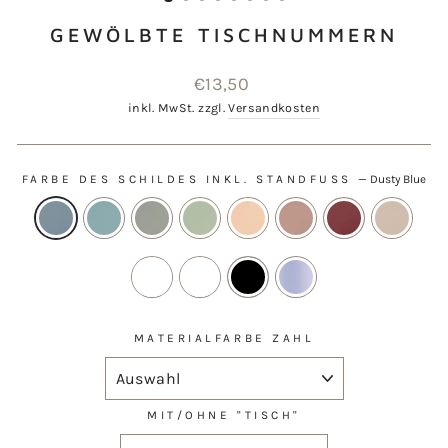
GEWÖLBTE TISCHNUMMERN
Normaler
€13,50
Preis
inkl. MwSt. zzgl.
Versandkosten
FARBE DES SCHILDES INKL. STANDFUSS
—
Dusty Blue
MATERIALFARBE ZAHL
MIT/OHNE "TISCH"