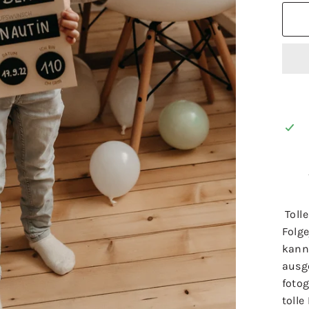
Toll
Folge
kann
ausg
foto
tolle