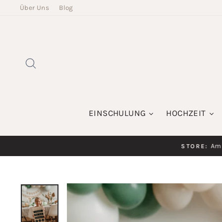
Direkt
Über Uns
Blog
zum
Inhalt
SUCHE
EINSCHULUNG
HOCHZEIT
Am K
STORE: