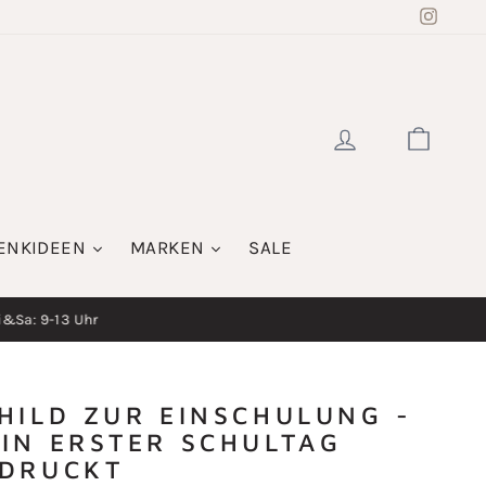
Insta
EINLOGGE
WAR
ENKIDEEN
MARKEN
SALE
i&Sa: 9-13 Uhr
HILD ZUR EINSCHULUNG -
IN ERSTER SCHULTAG
DRUCKT