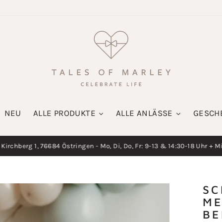
NEU
ALLE PRODUKTE
ALLE ANLÄSSE
GESCH
irchberg 1, 76684 Östringen - Mo, Di, Do, Fr: 9-13 & 14:30-18 Uhr + M
Diashow
pausieren
SC
ME
BE