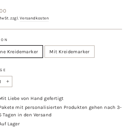
aler
,00
MwSt. zzgl.
Versandkosten
-ON
ne Kreidemarker
Mit Kreidemarker
GE
+
Mit Liebe von Hand gefertigt
Pakete mit personalisierten Produkten gehen nach 3-
5 Tagen in den Versand
Auf Lager