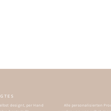
IGTES
elbst designt, per Hand
Alle personalisierten P