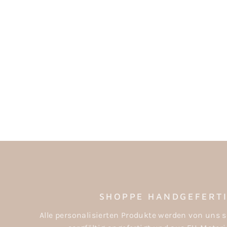
SCHILD ZUR EINSCHULUNG - MEIN
ERSTER SCHULTAG BEDRUCKT
ab €32,00
SHOPPE HANDGEFERT
Alle personalisierten Produkte werden von uns s