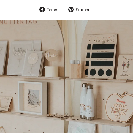
Auf
Auf
Teilen
Pinnen
Facebook
Pinterest
teilen
pinnen