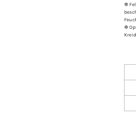
✼ Fe
besc
Feuc
✼ Op
Kreid