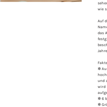
sehe
wie 
Auf d
Name
das 
fest
besc
Jahr
Fakt
✼ Au
hoch
und 
wird
aufge
✼ 6 
✼ Gr